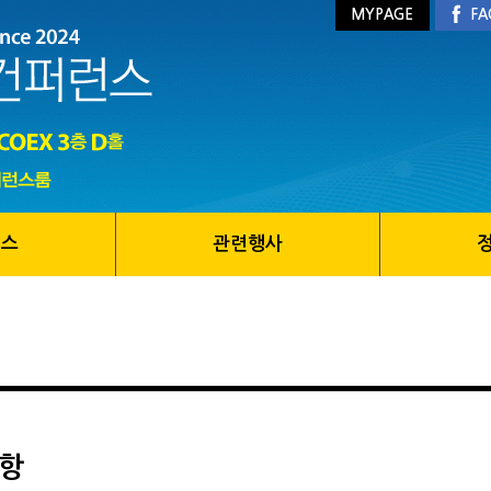
MYPAGE
FA
런스
관련행사
항