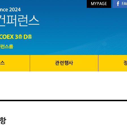
MYPAGE
FA
런스
관련행사
항