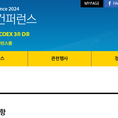
MYPAGE
FA
런스
관련행사
항